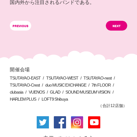
国内外から注目されるバンドである。
開催会場
TSUTAYA O-EAST
TSUTAYA O-WEST
TSUTAYA O-nest
TSUTAYA O-Crest
duo MUSIC EXCHANGE
7th FLOOR
clubasia
VUENOS
GLAD
SOUND MUSEUM VISION
HARLEM PLUS
LOFT9 Shibuya
（合計12店舗）