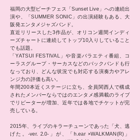
福岡の大型ビーチフェス「Sunset Live」への連続出
演や、「SUMMER SONIC」の出演経験もある、大
阪発エンタメジャズバンド。
直近リリースした3作品が、オリコン週間インディ
ーズチャートに連続してトップ10入りしていること
でも話題。
「YATSUI FESTIVAL」や音楽バラエティ番組、コ
ーラスグループ・サーカスなどのバックバンドも行
なっており、どんな状況でも対応する演奏力やアレ
ンジ力の評価も高い。
年間200本近くステージに立ち、全員関西人で構成
されたメンバーならではのエンタメ感満載のライブ
でリピーターが増加、近年では各地でチケットが完
売している。
2015年、ライブのキラーチューンであった「犬、逃
げた。-ver. 2.0-」が、「h.ear ×WALKMAN(R)」