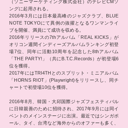
（ソニーマーケティング株式会社）のテレビCMソ
ングに起用される。
2016年3月には日本最高峰のジャズクラブ、BLUE
NOTE TOKYOにて異例の抜擢となるワンマンライ
ブを開催、満員にて成功を収める。
2016年リリースの7thアルバム「REAL KICKS」が
オリコン週間インディーズアルバムランキング初登
場7位、同年に活動10周年を記念した8thアルバム
「THE PARTY!」（共にB.T.C.Records）が初登場6
位を獲得。
2017年にはTRI4THとのスプリット・ミニアルバム
「HORNS RIOT」(Playwright)をリリースし、同チ
ャートで初登場10位を獲得。
2016年8月、韓国・大邱国際ジャズフェスティバル
に日韓親善のために招待され、2017年9月には同イ
ベントのメインステージに出演。最近ではシンガポ
ール、タイ、台湾など海外からのオファーも多く、