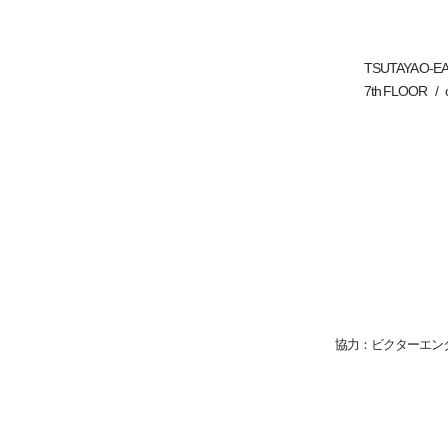
TSUTAYA O-E
7th FLOOR
ビクターエン