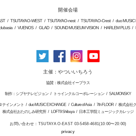
開催会場
AST
TSUTAYA O-WEST
TSUTAYA O-nest
TSUTAYA O-Crest
duo MUSI
clubasia
VUENOS
GLAD
SOUND MUSEUM VISION
HARLEM PLUS
主催：やついいちろう
株式会社イープラス
シブヤテレビジョン
トゥインクルコーポレーション
SALMONSKY
タテインメント
duo MUSIC EXCHANGE
Culture of Asia
7th FLOOR
株式会社
株式会社おたのしみ研究所
LOFT9 Shibuya
日本工学院ミュージックカレッジ
お問い合わせ：
TSUTAYA O-EAST 03-5458-4681
(10:00〜20:00)
privacy