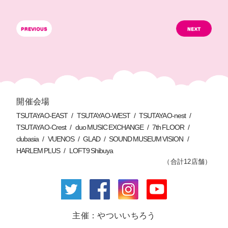
開催会場
TSUTAYA O-EAST
TSUTAYA O-WEST
TSUTAYA O-nest
TSUTAYA O-Crest
duo MUSIC EXCHANGE
7th FLOOR
clubasia
VUENOS
GLAD
SOUND MUSEUM VISION
HARLEM PLUS
LOFT9 Shibuya
（合計12店舗）
主催：やついいちろう