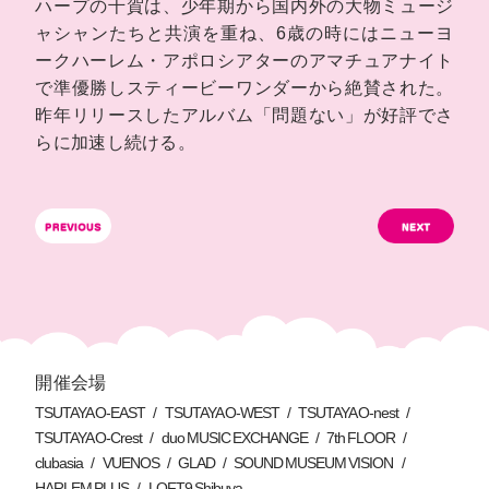
ハープの千賀は、少年期から国内外の大物ミュージ
ャシャンたちと共演を重ね、6歳の時にはニューヨ
ークハーレム・アポロシアターのアマチュアナイト
で準優勝しスティービーワンダーから絶賛された。
昨年リリースしたアルバム「問題ない」が好評でさ
らに加速し続ける。
開催会場
TSUTAYA O-EAST
TSUTAYA O-WEST
TSUTAYA O-nest
TSUTAYA O-Crest
duo MUSIC EXCHANGE
7th FLOOR
clubasia
VUENOS
GLAD
SOUND MUSEUM VISION
HARLEM PLUS
LOFT9 Shibuya