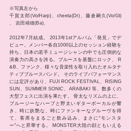
※写真左から
千賀太郎(Vo/Harp)、cheeta(Dr)、藤倉嗣久(Vo/Gt)
、 吉田靖雄(Ba)、
2012年7月結成。 2013年1stアルバム「発見」でデ
ビュー。メンバー各自1000以上のセッション経験を
持ち、日本の若手ミュージシャンの中でも圧倒的な
演奏力の高さを誇る。ブルースを基盤にロック、 R
&B、ファンク、様々な音楽性を取り入れたオルタナ
ティブブルースバンド。 そのライブパフォーマンス
には定評があり、FUJI ROCK FESTIVAL、RISING
SUN、SUMMER SONIC、ARABAKI 等、数多くの
大型フェスに出演を果たす。 骨太なリズムの上に、
ブルージーなハープと野太いギターボーカルが響
き、時に妖艶な、時にファンキーなグルーヴを得
て、客席をまるごと飲み込み、まさに“モンスタ
ー”へと昇華する。 MONSTER大陸の顔ともいえる