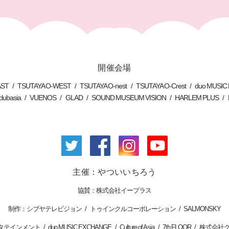
開催会場
AST
TSUTAYA O-WEST
TSUTAYA O-nest
TSUTAYA O-Crest
duo MUSI
clubasia
VUENOS
GLAD
SOUND MUSEUM VISION
HARLEM PLUS
主催：やついいちろう
株式会社イープラス
シブヤテレビジョン
トゥインクルコーポレーション
SALMONSKY
タテインメント
duo MUSIC EXCHANGE
Culture of Asia
7th FLOOR
株式会社